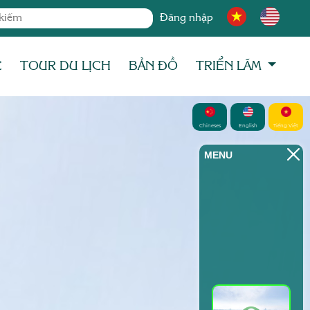
Đăng nhập
C
TOUR DU LỊCH
BẢN ĐỒ
TRIỂN LÃM