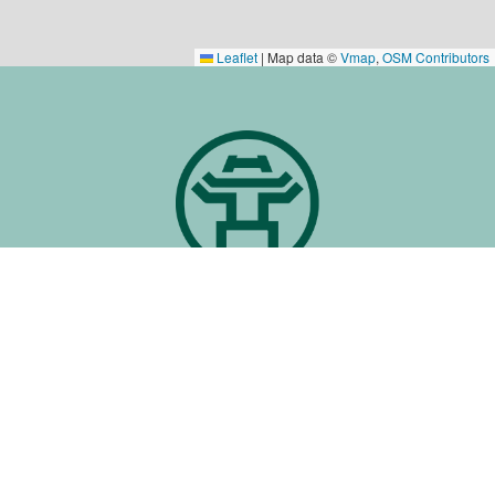
Leaflet
|
Map data ©
Vmap
,
OSM Contributors
TRANG THÔNG TIN ĐIỆN TỬ TÂY
HỒ 360
Cơ quan chủ quản: Ủy ban nhân dân phường
Tây Hồ – TP. Hà Nội
Địa chỉ: 657 Đ. Lạc Long Quân, Tây Hồ, Hà
Nội