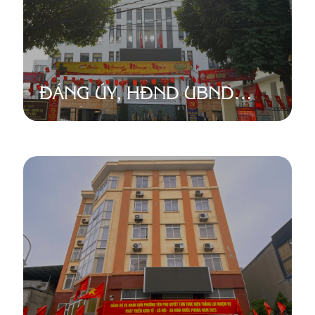
ĐẢNG ỦY, HĐND UBND
PHƯỜNG TỨ LIÊN