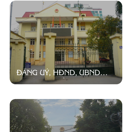
ĐẢNG UỶ, HĐND, UBND
PHƯỜNG QUẢNG AN