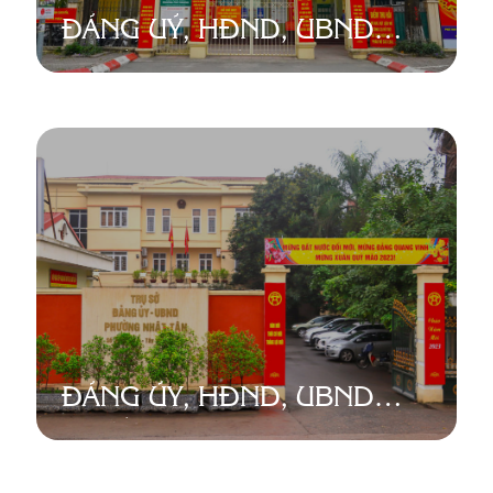
ĐẢNG UỶ, HĐND, UBND
PHƯỜNG PHÚ THƯỢNG
ĐẢNG ỦY, HĐND, UBND
PHƯỜNG NHẬT TÂN