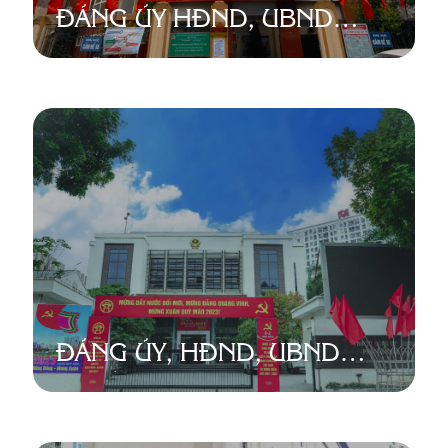
ĐẢNG ỦY HĐND, UBND
PHƯỜNG YÊN PHỤ
ĐẢNG ỦY, HĐND, UBND
PHƯỜNG XUÂN LA