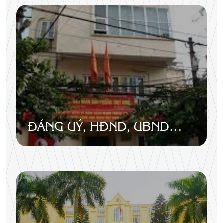
ĐẢNG UỶ, HĐND, UBND
PHƯỜNG THỤY KHUÊ