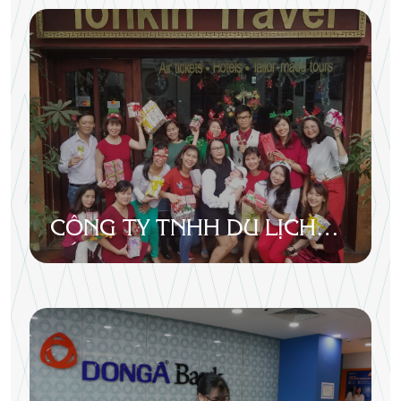
CÔNG TY TNHH DU LỊCH
BẮC BỘ (TONKIN TRAVEL)