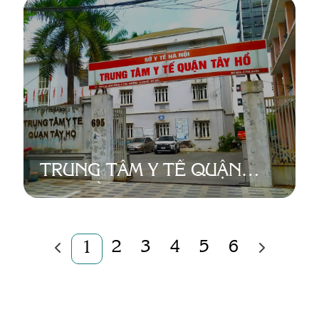
TRUNG TÂM Y TẾ QUẬN
TÂY HỒ
2
3
4
5
6
1