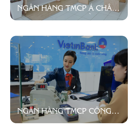
NGÂN HÀNG TMCP Á CHÂU
(ACB) – PGD TÂY HỒ
NGÂN HÀNG TMCP CÔNG
THƯƠNG VIỆT NAM
(VIETINBANK) – PGD TÂY