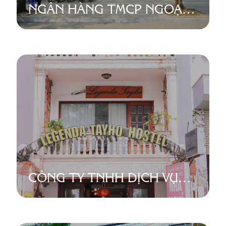
NGÂN HÀNG TMCP NGOẠI
THƯƠNG VIỆT NAM
(VIETCOMBANK) – CHI
NHÁNH LẠC LONG QUÂN
CÔNG TY TNHH DỊCH VỤ
DU LỊCH VÀ THƯƠNG MẠI
LEGANDA TÂY HỒ