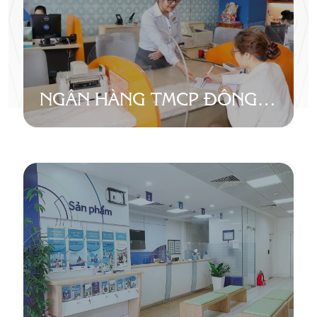
NGÂN HÀNG TMCP ĐÔNG Á
(DONGA BANK) – PGD TÂY
HỒ