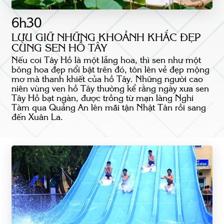
6h30
LƯU GIỮ NHỮNG KHOẢNH KHẮC ĐẸP
CÙNG SEN HỒ TÂY
Nếu coi Tây Hồ là một lẵng hoa, thì sen như một
bông hoa đẹp nổi bật trên đó, tôn lên vẻ đẹp mộng
mơ mà thanh khiết của hồ Tây. Những người cao
niên vùng ven hồ Tây thường kể rằng ngày xưa sen
Tây Hồ bạt ngàn, được trồng từ mạn làng Nghi
Tàm qua Quảng An lên mãi tận Nhật Tân rồi sang
đến Xuân La.