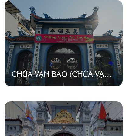
CHÙA VẠN BẢO (CHÙA VẠN
NGỌC)