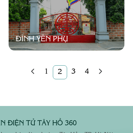
ĐÌNH YÊN PHỤ
1
3
4
2
N ĐIỆN TỬ TÂY HỒ 360