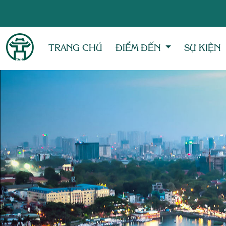
TRANG CHỦ
ĐIỂM ĐẾN
SỰ KIỆN