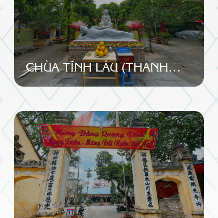
CHÙA TĨNH LÂU (THANH
LÂU)