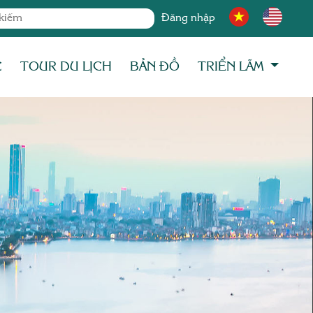
Đăng nhập
C
TOUR DU LỊCH
BẢN ĐỒ
TRIỂN LÃM