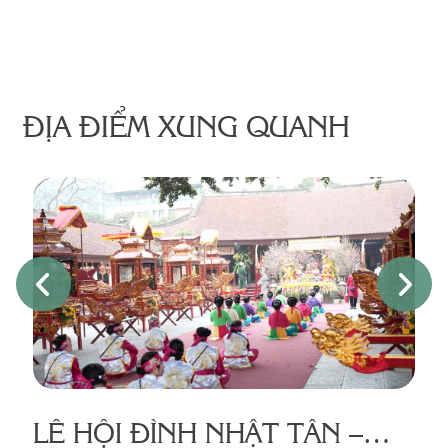
ĐỊA ĐIỂM XUNG QUANH
LỄ HỘI ĐÌNH NHẬT TÂN –