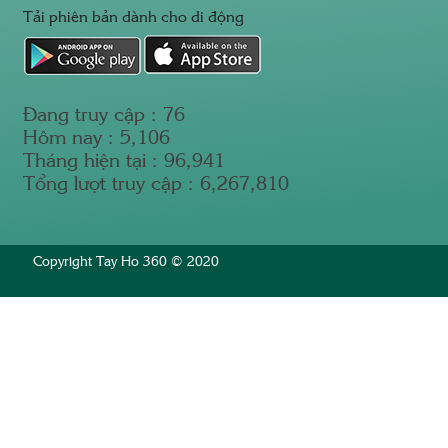
Tải phiên bản dành cho di động
Đang truy cập :
76
Hôm nay :
5,106
Tháng hiện tại :
96,941
Tổng lượt truy cập :
6,267,810
Copyright Tay Ho 360 © 2020