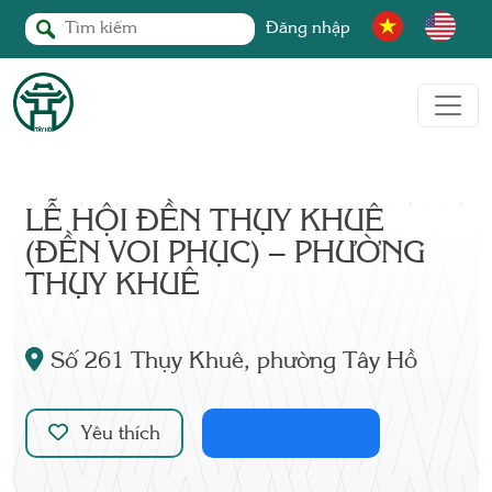
Đăng nhập
LỄ HỘI ĐỀN THỤY KHUÊ
(ĐỀN VOI PHỤC) – PHƯỜNG
THỤY KHUÊ
Số 261 Thụy Khuê, phường Tây Hồ
Yêu thích