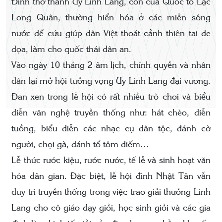
Đình thờ thánh Uy Linh Lang, con của Quốc tổ Lạc
Long Quân, thường hiển hóa ở các miền sông
nước để cứu giúp dân Việt thoát cảnh thiên tai đe
dọa, làm cho quốc thái dân an.
Vào ngày 10 tháng 2 âm lịch, chính quyền và nhân
dân lại mở hội tưởng vọng Uy Linh Lang đại vương.
Đan xen trong lễ hội có rất nhiều trò chơi và biểu
diễn văn nghệ truyền thống như: hát chèo, diễn
tuồng, biểu diễn các nhạc cụ dân tộc, đánh cờ
người, chọi gà, đánh tổ tôm điếm…
Lễ thức rước kiệu, rước nước, tế lễ và sinh hoạt văn
hóa dân gian. Đặc biệt, lễ hội đình Nhật Tân vẫn
duy trì truyền thống trong việc trao giải thưởng Linh
Lang cho cô giáo dạy giỏi, học sinh giỏi và các gia