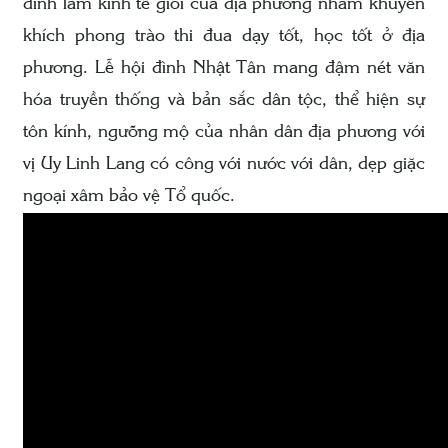
đình làm kinh tế giỏi của địa phương nhằm khuyến
khích phong trào thi đua dạy tốt, học tốt ở địa
phương. Lễ hội đình Nhật Tân mang đậm nét văn
hóa truyền thống và bản sắc dân tộc, thể hiện sự
tôn kính, ngưỡng mộ của nhân dân địa phương với
vị Uy Linh Lang có công với nước với dân, dẹp giặc
ngoại xâm bảo vệ Tổ quốc.