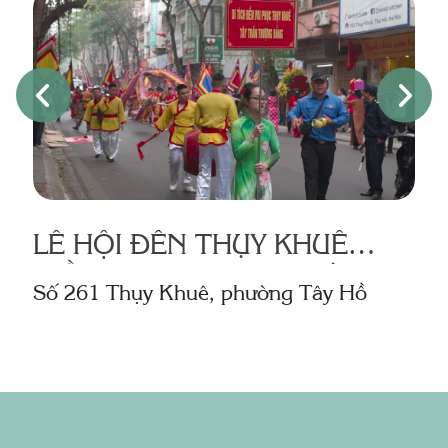
LỄ HỘI ĐỀN THỤY KHUÊ
(ĐỀN VOI PHỤC) – PHƯỜNG
Số 261 Thụy Khuê, phường Tây Hồ
S
THỤY KHUÊ